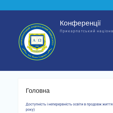
Перейти
до
вмісту
Конференції
Прикарпатський націона
Головна
Доступність і неперервність освіти в продовж життя
року)