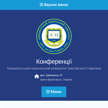
Перейти
Верхнє меню
до
вмісту
Конференції
Прикарпатський національний університет імені Василя Стефаника
вул. Шевченка, 57
Івано-Франківськ, Україна
Меню